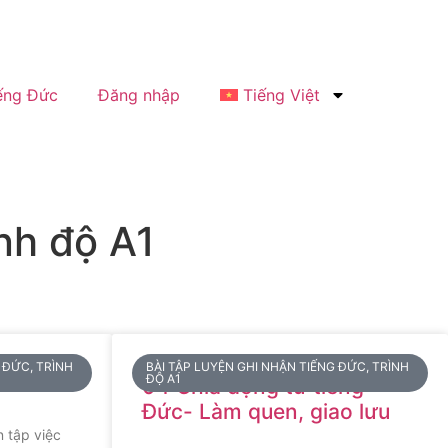
ếng Đức
Đăng nhập
Tiếng Việt
ình độ A1
 ĐỨC, TRÌNH
BÀI TẬP LUYỆN GHI NHẬN TIẾNG ĐỨC, TRÌNH
ĐỘ A1
04 Chia động từ tiếng
Đức- Làm quen, giao lưu
n tập việc