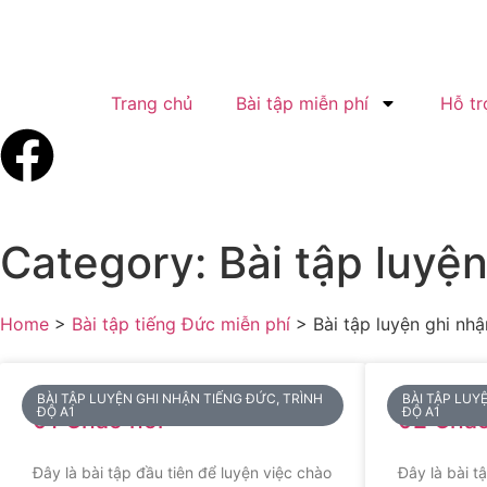
Trang chủ
Bài tập miễn phí
Hỗ tr
Category: Bài tập luyện
Home
>
Bài tập tiếng Đức miễn phí
>
Bài tập luyện ghi nhậ
BÀI TẬP LUYỆN GHI NHẬN TIẾNG ĐỨC, TRÌNH
BÀI TẬP LUY
ĐỘ A1
ĐỘ A1
01 Chào hỏi
02 Chào
Đây là bài tập đầu tiên để luyện việc chào
Đây là bài t