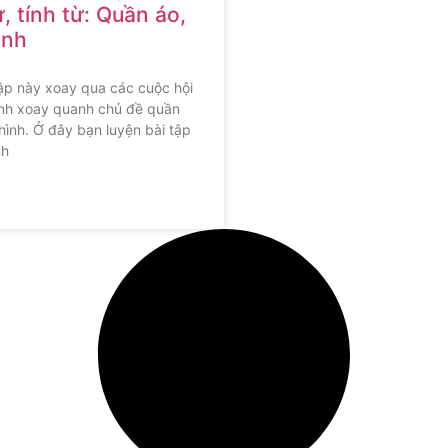
, tính từ: Quần áo,
ình
ập này xoay qua các cuộc hội
hình xoay quanh chủ đề quần
hình. Ở đây bạn luyện bài tập
nh