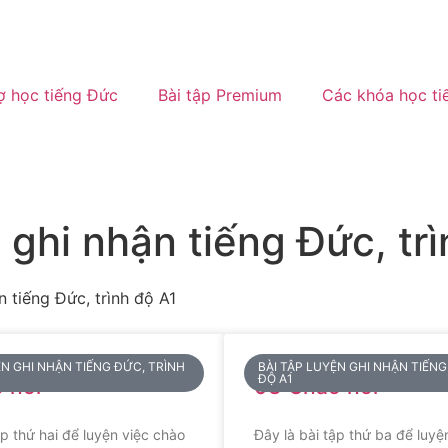
ợ học tiếng Đức
Bài tập Premium
Các khóa học ti
 ghi nhận tiếng Đức, tr
n tiếng Đức, trình độ A1
ỆN GHI NHẬN TIẾNG ĐỨC, TRÌNH
BÀI TẬP LUYỆN GHI NHẬN TIẾNG
ĐỘ A1
 hỏi
03 Chào hỏi
ập thứ hai để luyện việc chào
Đây là bài tập thứ ba để luyệ