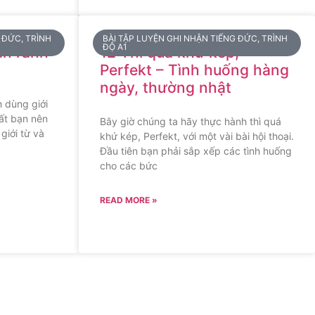
 ĐỨC, TRÌNH
BÀI TẬP LUYỆN GHI NHẬN TIẾNG ĐỨC, TRÌNH
ĐỘ A1
ian rảnh
12 Thì quá khứ kép,
Perfekt – Tình huống hàng
ngày, thường nhật
h dùng giới
hất bạn nên
Bây giờ chúng ta hãy thực hành thì quá
giới từ và
khứ kép, Perfekt, với một vài bài hội thoại.
Đầu tiên bạn phải sắp xếp các tình huống
cho các bức
READ MORE »