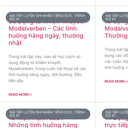
BÀI TẬP LUYỆN GHI NHẬN TIẾNG ĐỨC, TRÌNH
BÀI TẬP LUY
ĐỘ A1
ĐỘ A1
09 Động từ khiếm khuyết,
10 động
Modalverben – Các tình
Modalve
huống hàng ngày, thường
Thường
nhật
Trong bài tậ
dụng các độ
Trong bài tập này, bạn sẽ học cách sử
các cuộc hội
dụng động từ khiếm khuyết,
tình huống v
Modalverben, trong cuộc hội thoại về các
tình huống hàng ngày, đời thường. Đầu
tiên sắp
READ MORE »
READ MORE »
BÀI TẬP LUYỆN GHI NHẬN TIẾNG ĐỨC, TRÌNH
BÀI TẬP LUY
ĐỘ A1
ĐỘ A1
13 Mệnh lệnh cách –
14 Động 
Những tình huống hàng
trực tiế