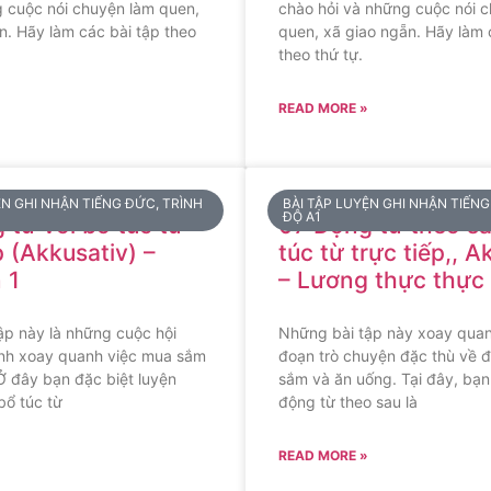
g cuộc nói chuyện làm quen,
chào hỏi và những cuộc nói 
n. Hãy làm các bài tập theo
quen, xã giao ngẵn. Hãy làm 
theo thứ tự.
READ MORE »
ỆN GHI NHẬN TIẾNG ĐỨC, TRÌNH
BÀI TẬP LUYỆN GHI NHẬN TIẾNG
ĐỘ A1
 từ với bổ túc từ
07 Động từ theo sa
p (Akkusativ) –
túc từ trực tiếp,, A
 1
– Lương thực thực
ập này là những cuộc hội
Những bài tập này xoay qua
hình xoay quanh việc mua sắm
đoạn trò chuyện đặc thù về đ
Ở đây bạn đặc biệt luyện
sắm và ăn uống. Tại đây, bạn
bổ túc từ
động từ theo sau là
READ MORE »