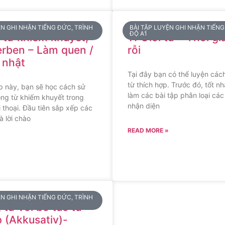
ỆN GHI NHẬN TIẾNG ĐỨC, TRÌNH
BÀI TẬP LUYỆN GHI NHẬN TIẾNG
ĐỘ A1
 từ khiếm khuyết,
11 Giới từ – Thời g
rben – Làm quen /
rỗi
 nhật
Tại đây bạn có thể luyện các
từ thích hợp. Trước đó, tốt n
p này, bạn sẽ học cách sử
làm các bài tập phân loại các 
ng từ khiếm khuyết trong
nhận diện
 thoại. Đầu tiên sắp xếp các
à lời chào
READ MORE »
ỆN GHI NHẬN TIẾNG ĐỨC, TRÌNH
từ với bổ túc từ
p (Akkusativ)-