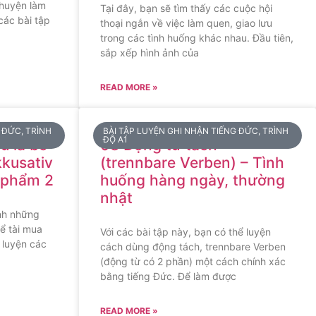
chuyện làm
Tại đây, bạn sẽ tìm thấy các cuộc hội
các bài tập
thoại ngắn về việc làm quen, giao lưu
trong các tình huống khác nhau. Đầu tiên,
sắp xếp hình ảnh của
READ MORE »
 ĐỨC, TRÌNH
BÀI TẬP LUYỆN GHI NHẬN TIẾNG ĐỨC, TRÌNH
ĐỘ A1
u là bổ
08 Động từ tách
kkusativ
(trennbare Verben) – Tình
 phẩm 2
huống hàng ngày, thường
nhật
nh những
ể tài mua
Với các bài tập này, bạn có thể luyện
 luyện các
cách dùng động tách, trennbare Verben
(động từ có 2 phần) một cách chính xác
bằng tiếng Đức. Để làm được
READ MORE »