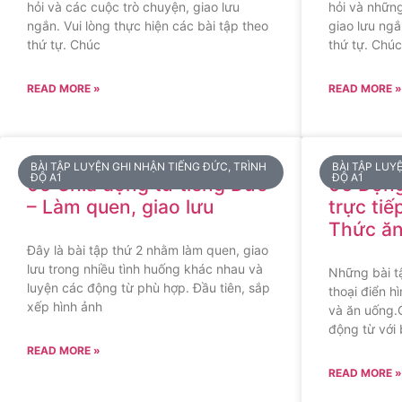
hỏi và các cuộc trò chuyện, giao lưu
hỏi và nhữn
ngắn. Vui lòng thực hiện các bài tập theo
giao lưu ngắ
thứ tự. Chúc
thứ tự. Chúc
READ MORE »
READ MORE »
BÀI TẬP LUYỆN GHI NHẬN TIẾNG ĐỨC, TRÌNH
BÀI TẬP LUY
ĐỘ A1
ĐỘ A1
05 Chia động từ tiếng Đức
06 Động
– Làm quen, giao lưu
trực tiế
Thức ăn
Đây là bài tập thứ 2 nhằm làm quen, giao
lưu trong nhiều tình huống khác nhau và
Những bài t
luyện các động từ phù hợp. Đầu tiên, sắp
thoại điển 
xếp hình ảnh
và ăn uống.
động từ với 
READ MORE »
READ MORE »