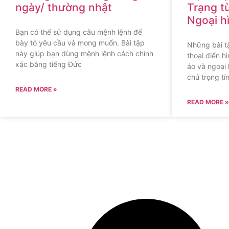
ngày/ thường nhật
Trạng từ
Ngoại h
Bạn có thể sử dụng câu mệnh lệnh để
bày tỏ yêu cầu và mong muốn. Bài tập
Những bài t
này giúp bạn dùng mệnh lệnh cách chính
thoại điển 
xác bằng tiếng Đức
áo và ngoại 
chú trọng tí
READ MORE »
READ MORE »