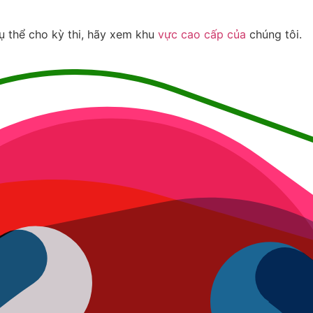
ụ thể cho kỳ thi, hãy xem khu
vực cao cấp của
chúng tôi.