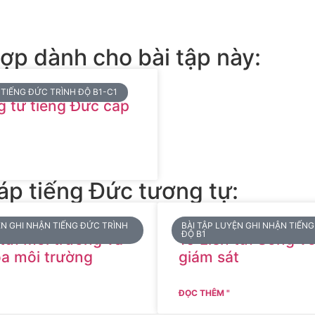
hợp dành cho bài tập này:
TIẾNG ĐỨC TRÌNH ĐỘ B1-C1
g từ tiếng Đức cấp
áp tiếng Đức tương tự:
ỆN GHI NHẬN TIẾNG ĐỨC TRÌNH
BÀI TẬP LUYỆN GHI NHẬN TIẾN
ĐỘ B1
 từ: Môi trường và
10 Liên từ: Sống vớ
a môi trường
giám sát
ĐỌC THÊM "