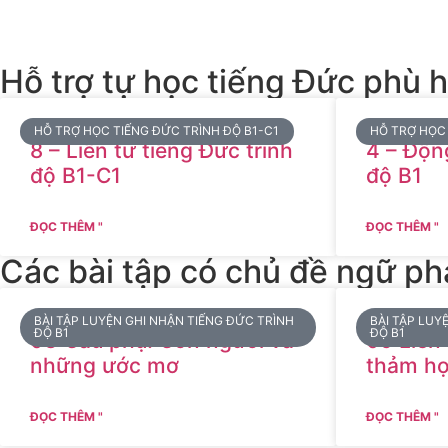
Hỗ trợ tự học tiếng Đức phù 
HỖ TRỢ HỌC TIẾNG ĐỨC TRÌNH ĐỘ B1-C1
HỖ TRỢ HỌC 
8 – Liên từ tiếng Đức trình
4 – Độn
độ B1-C1
độ B1
ĐỌC THÊM "
ĐỌC THÊM "
Các bài tập có chủ đề ngữ ph
BÀI TẬP LUYỆN GHI NHẬN TIẾNG ĐỨC TRÌNH
BÀI TẬP LUY
ĐỘ B1
ĐỘ B1
03 Câu phụ: Con người và
09 Liên
những ước mơ
thảm họ
ĐỌC THÊM "
ĐỌC THÊM "