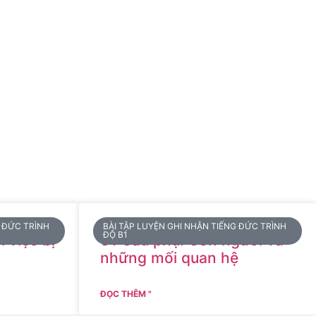
G ĐỨC TRÌNH
BÀI TẬP LUYỆN GHI NHẬN TIẾNG ĐỨC TRÌNH
ĐỘ B1
i việc bị
01 Câu phụ: Con người và
những mối quan hệ
ĐỌC THÊM "